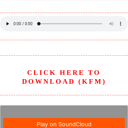
………………………………………………………………
………………………………………………………………
………………………………………………………………
CLICK HERE TO
DOWNLOAD (KFM)
………………………………………………………………