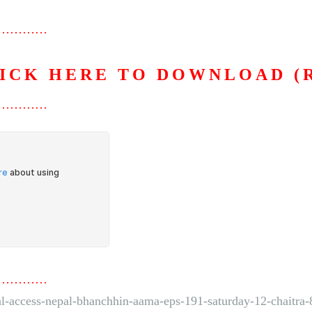
…………
ICK HERE TO DOWNLOAD (
…………
…………
al-access-nepal-bhanchhin-aama-eps-191-saturday-12-chaitr