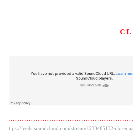
Player
……………………………………………………………
CL
……………………………………………………………
……………………………………………………………
ttps://feeds.soundcloud.com/stream/1238485132-dbi-equ