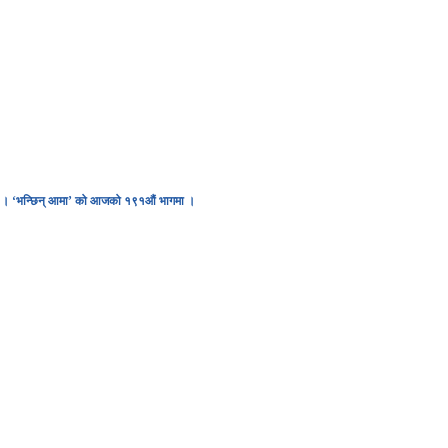
D
EGACY
CONTACT US
भबपनि । ‘भन्छिन् आमा’ को आजको १९१औं भागमा ।