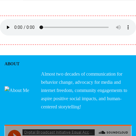
………………………………………………………………
………………………………………………………………
ABOUT
Almost two decades of communication for
behavior change, advocacy for media and
internet freedom, community engagements to
aspire positive social impacts, and human-
centered storytelling!