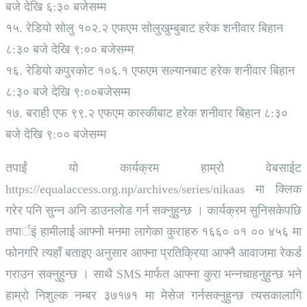
बजे देखि ६:३० बजेसम्म
१५. रेडियो सोलु १०२.२ एफएम सोलुखुम्बुबाट हरेक शनीवार बिहान
८:३० बजे देखि ९:०० बजेसम्म
१६. रेडियो कपुरकोट १०६.१ एफएम सल्यानबाट हरेक शनीवार बिहान
८:३० बजे देखि ९:००बजेसम्म
१७. बराही एफ ९९.२ एफएम कास्कीबाट हरेक शनीवार बिहान ८:३०
बजे देखि ९:०० बजेसम्म
तपाईं यो कार्यक्रम हाम्रो वेबसाईट
https://equalaccess.org.np/archives/series/nikaas मा क्लिक
गरेर पनि सुन्न अनि डाउनलोड गर्न सक्नुहुन्छ । कार्यक्रम सुनिसकेपछि
तपार्इं हामीलाई आफ्नो मनमा लागेका कुराहरु १६६० ०१ ०० ४५६ मा
फोनगरि त्यहाँ बताइए अनुसार आफ्ना प्रतिक्रिया आफ्नै आवाजमा रेकर्ड
गराउन सक्नुहुन्छ । साथै SMS मार्फत आफ्ना कुरा भन्नचाहनुहुन्छ भने
हाम्रो निशुल्क नम्बर ३७१७१ मा मेसेज गर्नसक्नुहुन्छ त्यसकालागि