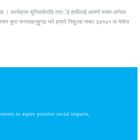
ुन्छ । कार्यक्रम सुनिसकेपछि तपार्इं हामीलाई आफ्नो मनमा लागेका
ा कुरा भन्नचाहनुहुन्छ भने हाम्रो निशुल्क नम्बर ३७१७१ मा मेसेज
nts to aspire positive social impacts,