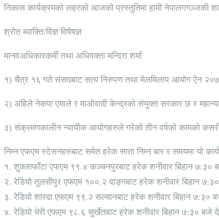
निकास कार्यक्रमको लहरको आजको प्रस्तुतिमा हामी नेपालगगञ्जकी शान्
श्रोत ब्याक्ति/विज्ञ विषेषज्ञ
मानवअधिकारकर्मी तथा अधिवक्ता मन्दिरा शर्मा
१) चैत्र १६ गते संसदबाट सत्य निरुपण तथा मेलमिलाप आयोग ऐन २०७
२) अहिले नेकपा एमाले र माओवादी केन्द्रको संयुक्त सरकार छ र महान्य
३) संक्रमणकालीन न्यायीक आयोगहरुले गरेको तीन वर्षको कामको कसरी मु
निम्न एफएम स्टेसनहरुबाट समेत हरेक साता निम्न बार र समयमा यो कार्
१. शुक्लाफाँटा एफएम ९९.४ कञ्चनपुरबाट हरेक शनीवार बिहान ७:३० ब
२. रेडियो तुलसीपुर एफएम १००.२ दाङ्गबाट हरेक शनीवार बिहान ७:३०
३. रेडियो शारदा एफएम ९९.२ सल्यानबाट हरेक शनीवार बिहान ७:३० बज
४. रेडियो भेरी एफएम ९८.६ सुर्खेतबाट हरेक शनीवार बिहान ७:३० बजे 