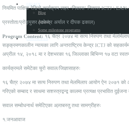
LEGACY
नियमित पाक्षिक रेडियो कार्यक्रम लहर ‘निकास’ निकास ICTJ \ EAN
Blog
प्रस्तोता/प्रोड्युसर (उपेन्द्र अर्याल र दीपक ढकाल)
Awards
Some milestone programs
Program Content:
१६ चैत्र २०७४ मा सत्य निरुपण तथा मेलमिलाप
CONTACT US
सङ्क्रमणकालीन न्यायका लागि अन्तराष्ट्रिय केन्द्र ICTJ को सहकार्
अप्रील १४, २०१८ मा र देशभरका १६ जिल्लाका बिभिन्न १७ वटा स्वतन्त
कार्यक्रमले समेटेका चुरो सवाल/जिज्ञासाहरुः
१६ चैत्र २०७४ मा सत्य निरुपण तथा मेलमिलाप आयोग ऐन २०७१ को अध्य
गरिएको सम्बाद र साथमा सशस्त्रद्वन्द्व कालमा प्रत्यक्ष प्रभावित दुईजना
सवाल सम्बोधनार्थ समेटिएका अन्र्तबस्तु तथा सामग्रीहरुः
१.जनआवाज