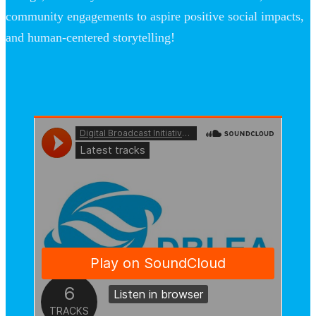
community engagements to aspire positive social impacts,
and human-centered storytelling!