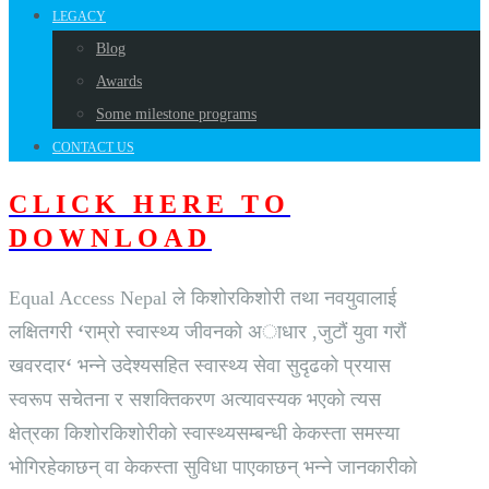
LEGACY
Blog
Awards
Some milestone programs
CONTACT US
CLICK HERE TO
DOWNLOAD
Equal Access Nepal ले किशोरकिशोरी तथा नवयुवालाई
लक्षितगरी
‘
राम्राे स्वास्थ्य जीवनकाे अाधार ,जुटाैं युवा गराैं
खवरदार
‘
भन्ने उदेश्यसहित स्वास्थ्य सेवा सुदृढकाे प्रयास
स्वरूप सचेतना र सशक्तिकरण अत्यावस्यक भएकाे त्यस
क्षेत्रका किशाेरकिशाेरीकाे स्वास्थ्यसम्बन्धी केकस्ता समस्या
भाेगिरहेकाछन् वा केकस्ता सुविधा पाएकाछन् भन्ने जानकारीकाे