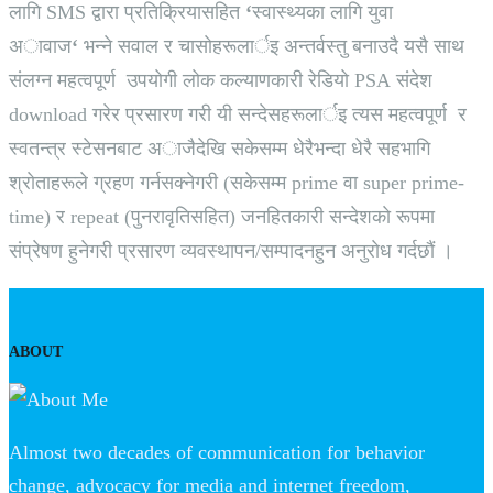
लागि SMS द्वारा प्रतिक्रियासहित
‘
स्वास्थ्यका लागि युवा
अावाज
‘
भन्ने सवाल र चासाेहरूलार्इ अन्तर्वस्तु बनाउदै यसै साथ
संलग्न महत्वपूर्ण उपयाेगी लाेक कल्याणकारी रेडियाे PSA संदेश
download गरेर प्रसारण गरी यी सन्देसहरूलार्इ त्यस महत्वपूर्ण र
स्वतन्त्र स्टेसनबाट अाजैदेखि सकेसम्म धेरैभन्दा धेरै सहभागि
श्राेताहरूले ग्रहण गर्नसक्नेगरी (सकेसम्म prime वा super prime-
time) र repeat (पुनरावृतिसहित) जनहितकारी सन्देशकाे रूपमा
संप्रेषण हुनेगरी प्रसारण व्यवस्थापन/सम्पादनहुन अनुराेध गर्दछाैं ।
ABOUT
Almost two decades of communication for behavior
change, advocacy for media and internet freedom,