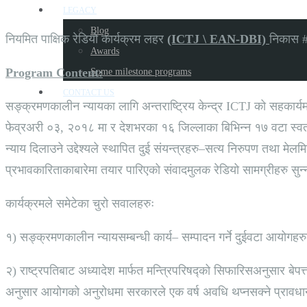
LEGACY
Blog
नियमित पाक्षिक रेडियो कार्यक्रम लहर
(ICTJ \ EAN-DBI)
निकास 
Awards
Program Content:
Some milestone programs
CONTACT US
सङ्क्रमणकालीन न्यायका लागि अन्तराष्ट्रिय केन्द्र ICTJ को सहकार्
फेव्रअरी ०३, २०१८ मा र देशभरका १६ जिल्लाका बिभिन्न १७ वटा स्वतन
न्याय दिलाउने उद्देश्यले स्थापित दुई संयन्त्रहरु–सत्य निरुपण तथा 
प्रभावकारिताकाबारेमा तयार पारिएको संवादमुलक रेडियो सामग्रीहरु सुन्
कार्यक्रमले समेटेका चुरो सवालहरुः
१) सङ्क्रमणकालीन न्यायसम्बन्धी कार्य– सम्पादन गर्ने दुईवटा आयोगहरुले 
२) राष्ट्रपतिबाट अध्यादेश मार्फत मन्त्रिपरिषद्को सिफारिसअनुसार ब
अनुसार आयोगको अनुरोधमा सरकारले एक वर्ष अवधि थप्नसक्ने प्रावधा