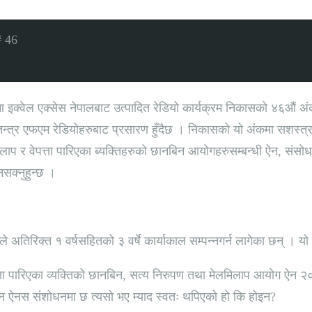
# 46
यमा इक्वेल एक्सेस नेपालबाट उत्पादित रेडियो कार्यक्रम निकासको ४६औं
्त्र एफएम रेडियोहरुबाट प्रसारण हुँदैछ । निकासको यो अंकमा सशस्त्र 
मेलमिलाप र वेपत्ता पारिएका ब्यक्तिहरुको छानबिन आयोगहरुसम्बन्धी ऐन, 
नसक्नुहुन्छ ।
अतिरिक्त १ वर्षसहितको ३ वर्षे कार्याकाल सम्पन्नगर्न लागेका छन् । यो ३ 
ेपत्ता पारिएका व्यक्तिको छानबिन, सत्य निरुपण तथा मेलमिलाप आयोग ऐन
न ऐनस संशोधनमा छ त्यसो भए म्याद स्वतः थपिएको हो कि होइन?