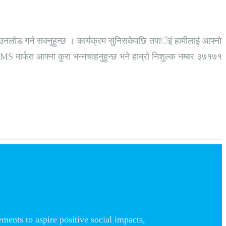
उनलोड गर्न सक्नुहुन्छ । कार्यक्रम सुनिसकेपछि तपार्इं हामीलाई आफ्नो
S मार्फत आफ्ना कुरा भन्नचाहनुहुन्छ भने हाम्रो निशुल्क नम्बर ३७१७१
nts to aspire positive social impacts,