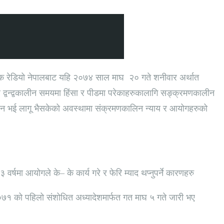
 अंक रेडियो नेपालबाट यहि २०७४ साल माघ २० गते शनीवार अर्थात
द्वन्द्वकालीन समयमा हिंसा र पीडमा परेकाहरुकालागि सङ्क्रमणकालीन
संसोधन भई लागू भैसकेको अवस्थामा संक्रमणकालिन न्याय र आयोगहरुको
वर्षमा आयोगले के– के कार्य गरे र फेरि म्याद थप्नुपर्ने कारणहरु
 २०७१ को पहिलो संशोधित अध्यादेशमार्फत गत माघ ५ गते जारी भए