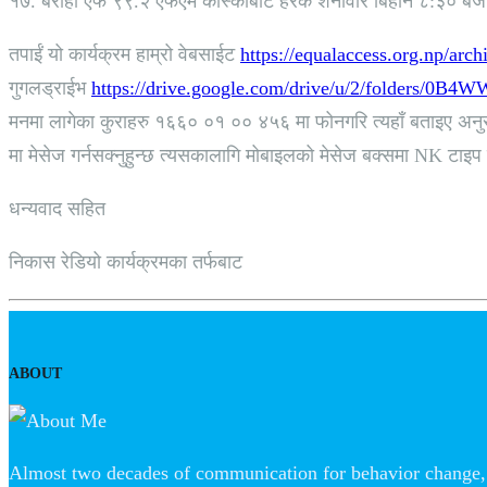
१७. बराही एफ ९९.२ एफएम कास्कीबाट हरेक शनीवार बिहान ८:३० बजे 
तपाईं यो कार्यक्रम हाम्रो वेबसाईट
https://equalaccess.org.np/arch
गुगलड्राईभ
https://drive.google.com/drive/u/2/folders
मनमा लागेका कुराहरु १६६० ०१ ०० ४५६ मा फोनगरि त्यहाँ बताइए अनुसार
मा मेसेज गर्नसक्नुहुन्छ त्यसकालागि मोबाइलको मेसेज बक्समा NK टाइप
धन्यवाद सहित
निकास रेडियो कार्यक्रमका तर्फबाट
ABOUT
Almost two decades of communication for behavior change, 