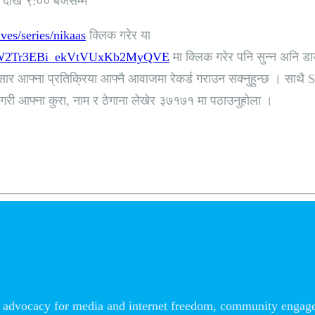
देखि ९:०० बजेसम्म
ives/series/nikaas
क्लिक गरेर या
/0B4WW2Tr3EBi_ekVtVUxKb2MyQVE
मा क्लिक गरेर पनि सुन्न अनि डा
 आफ्ना प्रतिक्रिया आफ्नै आवाजमा रेकर्ड गराउन सक्नुहुन्छ । साथै SM
 गरी आफ्ना कुरा, नाम र ठेगाना लेखेर ३७१७१ मा पठाउनुहोला ।
advocacy for media and internet freedom, community engageme